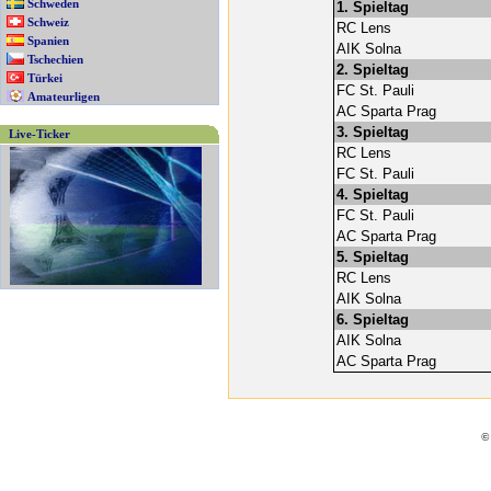
Schweden
1. Spieltag
Schweiz
RC Lens
Spanien
AIK Solna
Tschechien
2. Spieltag
Türkei
FC St. Pauli
Amateurligen
AC Sparta Prag
3. Spieltag
Live-Ticker
RC Lens
FC St. Pauli
4. Spieltag
FC St. Pauli
AC Sparta Prag
5. Spieltag
RC Lens
AIK Solna
6. Spieltag
AIK Solna
AC Sparta Prag
©