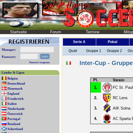
Startseite
Forum
Termine
Mitsp
Serie A
Pokal
Manager:
Quali
Gruppe 1
Gruppe 2
Gr
Passwort:
Inter-Cup - Gruppe
Passwort vergessen
Länder & Ligen
Belgien
Pl.
Verein
Deutschland
1.
FC St. Paul
Dänemark
England
2.
RC Lens
Frankreich
Italien
3.
AIK Solna
Niederlande
Österreich
4.
AC Sparta 
Portugal
Russland
Schottland