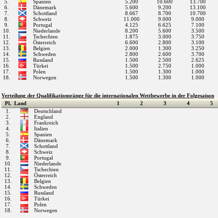
5.
Spanien
5.200
10.600
13.700
6.
Dänemark
5.600
9.200
13.100
7.
Schottland
8.667
8.700
10.700
8.
Schweiz
11.000
9.000
9.000
9.
Portugal
4.125
6.625
7.100
10.
Niederlande
8.200
5.600
3.500
11.
Tschechien
1.875
3.000
3.750
12.
Österreich
6.600
2.800
3.100
13.
Belgien
2.000
1.300
3.250
14.
Schweden
2.800
2.600
3.700
15.
Russland
1.500
2.500
2.625
16.
Türkei
1.500
2.750
1.000
17.
Polen
1.500
1.300
1.000
18.
Norwegen
1.500
1.300
1.000
Verteilung der Qualifikationsränge für die internationalen Wettbewerbe in der Folgesaison
Pl.
Land
1
2
3
4
5
1.
Deutschland
2.
England
3.
Frankreich
4.
Italien
5.
Spanien
6.
Dänemark
7.
Schottland
8.
Schweiz
9.
Portugal
10.
Niederlande
11.
Tschechien
12.
Österreich
13.
Belgien
14.
Schweden
15.
Russland
16.
Türkei
17.
Polen
18.
Norwegen