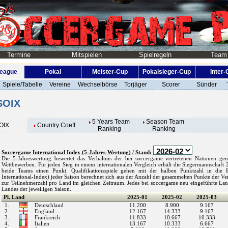
Termine
Mitspielen
Spielregeln
Team
League
Pokal
Meister-Cup
Pokalsieger-Cup
Inter
Spiele/Tabelle
Vereine
Wechselbörse
Torjäger
Scorer
Sünder
OIX
5 Years Team
Season Team
OIX
Country Coeff
Ranking
Ranking
Soccergame International Index (5-Jahres-Wertung) / Stand:
Die 5-Jahreswertung bewertet das Verhältnis der bei soccergame vertretenen Nationen ge
Wettbewerben. Für jeden Sieg in einem internationalen Vergleich erhält die Siegermannschaft 
beide Teams einen Punkt. Qualifikationsspiele gehen mit der halben Punktzahl in die
International-Index) jeder Saison berechnet sich aus der Anzahl der gesammelten Punkte der Ver
zur Teilnehmerzahl pro Land im gleichen Zeitraum. Jedes bei soccergame neu eingeführte Lan
Landes der jeweiligen Saison.
Pl.
Land
2025-01
2025-02
2025-03
1.
Deutschland
11.200
8.900
9.167
2.
England
12.167
14.333
9.167
3.
Frankreich
11.833
10.667
10.333
4.
Italien
13.167
10.333
6.667