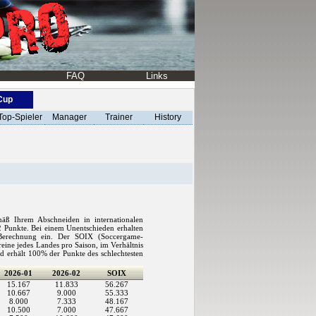
FAQ
Links
-Cup
Top-Spieler
Manager
Trainer
History
mäß Ihrem Abschneiden in internationalen
2 Punkte. Bei einem Unentschieden erhalten
 Berechnung ein. Der SOIX (Soccergame-
eine jedes Landes pro Saison, im Verhältnis
d erhält 100% der Punkte des schlechtesten
2026-01
2026-02
SOIX
15.167
11.833
56.267
10.667
9.000
55.333
8.000
7.333
48.167
10.500
7.000
47.667