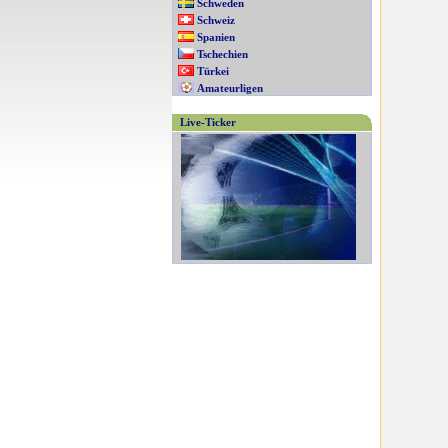
Schweden
Schweiz
Spanien
Tschechien
Türkei
Amateurligen
Live-Ticker