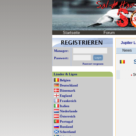
Startseite
Forum
Jupiler 
News
Manager:
Passwort:
S
Passwort vergessen
Länder & Ligen
S
Belgien
Deutschland
Dänemark
England
Frankreich
Italien
Niederlande
Österreich
Portugal
Russland
Schottland