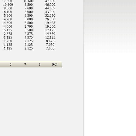
7.500
10.600
47.600
10.300
8.500
46.700
9.000
7.600
44.667
8.100
5.900
43.000
5.900
8.300
32.050
4.200
5.000
26.500
4.300
6.500
19.425
4.000
2.700
19.200
5.125
5.500
17.175
2.875
2.375
14.350
1.125
4.375
12.125
1.250
2.125
8.625
1.125
2.125
7.050
1.125
2.125
7.050
6
7
8
PC