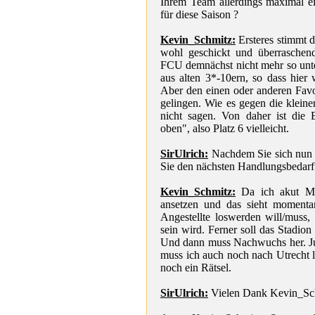
Ihrem Team allerdings maximal ei
für diese Saison ?
Kevin_Schmitz:
Ersteres stimmt d
wohl geschickt und überraschen
FCU demnächst nicht mehr so unte
aus alten 3*-10ern, so dass hier
Aber den einen oder anderen Favor
gelingen. Wie es gegen die klei
nicht sagen. Von daher ist die 
oben", also Platz 6 vielleicht.
SirUlrich:
Nachdem Sie sich nun i
Sie den nächsten Handlungsbedarf 
Kevin_Schmitz:
Da ich akut Mi
ansetzen und das sieht momentan
Angestellte loswerden will/muss
sein wird. Ferner soll das Stadi
Und dann muss Nachwuchs her. Jug
muss ich auch noch nach Utrecht lo
noch ein Rätsel.
SirUlrich:
Vielen Dank Kevin_Sc