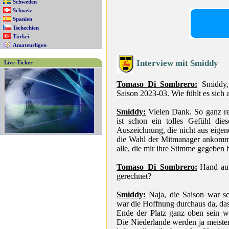
Schweden
Schweiz
Spanien
Tschechien
Türkei
Amateurligen
Interview mit Smiddy
Live-Ticker
Tomaso_Di_Sombrero:
Smiddy,
Saison 2023-03. Wie fühlt es sich 
Smiddy:
Vielen Dank. So ganz rea
ist schon ein tolles Gefühl die
Auszeichnung, die nicht aus eigene
die Wahl der Mitmanager ankommt
alle, die mir ihre Stimme gegeben 
Tomaso_Di_Sombrero:
Hand aufs
gerechnet?
Smiddy:
Naja, die Saison war sch
war die Hoffnung durchaus da, das
Ende der Platz ganz oben sein w
Die Niederlande werden ja meistens