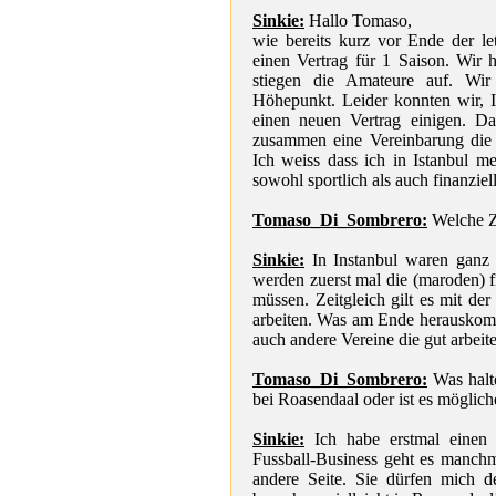
Sinkie:
Hallo Tomaso,
wie bereits kurz vor Ende der le
einen Vertrag für 1 Saison. Wir 
stiegen die Amateure auf. Wir
Höhepunkt. Leider konnten wir, I
einen neuen Vertrag einigen.
zusammen eine Vereinbarung die 
Ich weiss dass ich in Istanbul m
sowohl sportlich als auch finanziell
Tomaso_Di_Sombrero:
Welche Z
Sinkie:
In Instanbul waren ganz kl
werden zuerst mal die (maroden) 
müssen. Zeitgleich gilt es mit der
arbeiten. Was am Ende herauskommt
auch andere Vereine die gut arbeit
Tomaso_Di_Sombrero:
Was halte
bei Roasendaal oder ist es möglic
Sinkie:
Ich habe erstmal einen V
Fussball-Business geht es manchma
andere Seite. Sie dürfen mich 