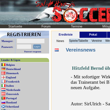
Startseite
Forum
Termine
Mitsp
Eredivisie
Pokal
Spiele/Tabelle
Vereine
We
News
Manager:
Passwort:
Vereinsnews
Passwort vergessen
Länder & Ligen
Belgien
Hitzfeld Bernd 
Deutschland
Dänemark
- Mit sofortiger Wi
England
das Traineramt bei 
Frankreich
Italien
neuen Aufgabe.
Niederlande
Österreich
Portugal
Russland
Autor: SirUlrich - 
Schottland