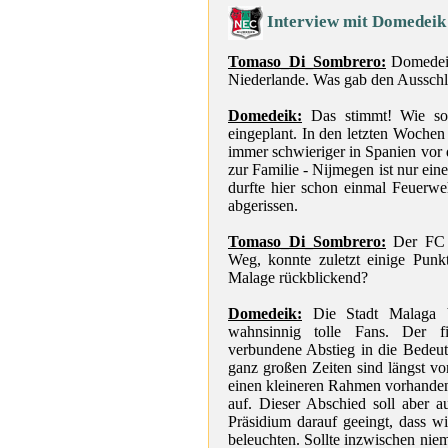
Interview mit Domedeik
Tomaso_Di_Sombrero:
Domedeik,
Niederlande. Was gab den Aussch
Domedeik:
Das stimmt! Wie so 
eingeplant. In den letzten Woche
immer schwieriger in Spanien vor d
zur Familie - Nijmegen ist nur ein
durfte hier schon einmal Feuerwe
abgerissen.
Tomaso_Di_Sombrero:
Der FC M
Weg, konnte zuletzt einige Punk
Malage rückblickend?
Domedeik:
Die Stadt Malaga br
wahnsinnig tolle Fans. Der f
verbundene Abstieg in die Bedeutun
ganz großen Zeiten sind längst vor
einen kleineren Rahmen vorhanden
auf. Dieser Abschied soll aber 
Präsidium darauf geeingt, dass w
beleuchten. Sollte inzwischen nie