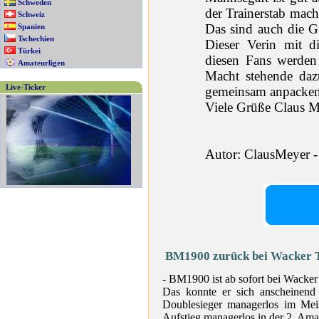
Schweden
der Trainerstab mach
Schweiz
Das sind auch die 
Spanien
Tschechien
Dieser Verin mit d
Türkei
diesen Fans werden
Amateurligen
Macht stehende daz
Live-Ticker
gemeinsam anpacke
Viele Grüße Claus M
Autor: ClausMeyer -
BM1900 zurück bei Wacker T
- BM1900 ist ab sofort bei Wacker 
Das konnte er sich anscheinend 
Doublesieger managerlos im Mei
Aufstieg managerlos in der 2. Amat