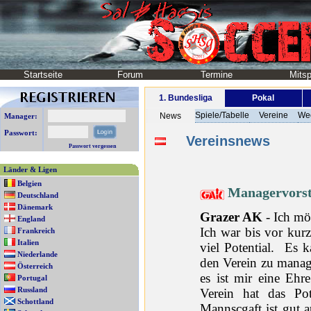
Startseite
Forum
Termine
Mitsp
1. Bundesliga
Pokal
Spiele/Tabelle
Vereine
We
News
Manager:
Passwort:
Vereinsnews
Passwort vergessen
Länder & Ligen
Belgien
Managervorst
Deutschland
Dänemark
Grazer AK
- Ich mö
England
Ich war bis vor kur
Frankreich
Italien
viel Potential. Es 
Niederlande
den Verein zu manag
Österreich
es ist mir eine Ehr
Portugal
Russland
Verein hat das Pot
Schottland
Mannscgaft ist gut au