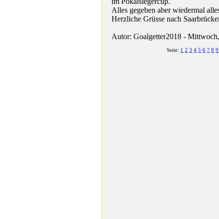
im Pokalsiegercup.
Alles gegeben aber wiedermal alles
Herzliche Grüsse nach Saarbrücken
Autor: Goalgetter2018 - Mittwoch
Seite:
1
2
3
4
5
6
7
8
9