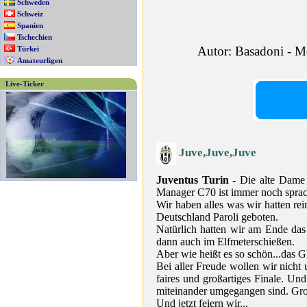
Schweden
Schweiz
Spanien
Tschechien
Autor: Basadoni - M
Türkei
Amateurligen
Live-Ticker
Juve,Juve,Juve
Juventus Turin
- Die alte Dame 
Manager C70 ist immer noch spra
Wir haben alles was wir hatten r
Deutschland Paroli geboten.
Natürlich hatten wir am Ende das
dann auch im Elfmeterschießen.
Aber wie heißt es so schön...das G
Bei aller Freude wollen wir nicht
faires und großartiges Finale. Un
miteinander umgegangen sind. Gro
Und jetzt feiern wir...