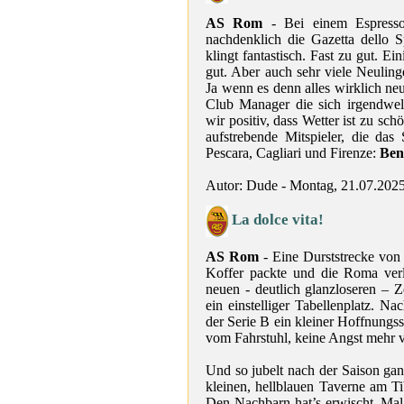
AS Rom
- Bei einem Espresso
nachdenklich die Gazetta dello 
klingt fantastisch. Fast zu gut. Ei
gut. Aber auch sehr viele Neulin
Ja wenn es denn alles wirklich ne
Club Manager die sich irgendwel
wir positiv, dass Wetter ist zu sc
aufstrebende Mitspieler, die das
Pescara, Cagliari und Firenze:
Benv
Autor: Dude - Montag, 21.07.202
La dolce vita!
AS Rom
- Eine Durststrecke von 
Koffer packte und die Roma verl
neuen - deutlich glanzloseren – 
ein einstelliger Tabellenplatz. N
der Serie B ein kleiner Hoffnungs
vom Fahrstuhl, keine Angst mehr v
Und so jubelt nach der Saison g
kleinen, hellblauen Taverne am 
Den Nachbarn hat’s erwischt. Mal