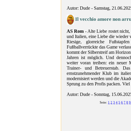
Autor: Dude - Samstag, 21.06.202
Il vecchio amore non arr
AS Rom
- Alte Liebe rostet nicht
und Italien, eine Liebe die wieder
Riesige, glorreiche Fußstap
Fußballverrückte das Game verlas
kommt der Silberstreif am Horizont:
Jahren ist möglich. Und dennoc
weiter voran treiben: ein neuer
Trainer- und Betreuerstab. Da
ernstzunehmender Klub im italien
modernisiert werden und die Akade
Sprung zu den Profis packen. Viel 
Autor: Dude - Sonntag, 15.06.202
Seite:
1
2
3
4
5
6
7
8
9