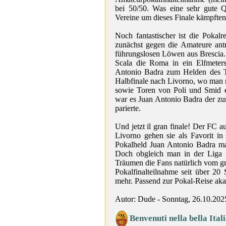
bei 50/50. Was eine sehr gute Q
Vereine um dieses Finale kämpften
Noch fantastischer ist die Pokal
zunächst gegen die Amateure ant
führungslosen Löwen aus Brescia.
Scala die Roma in ein Elfmeter
Antonio Badra zum Helden des T
Halbfinale nach Livorno, wo man 
sowie Toren von Poli und Smid e
war es Juan Antonio Badra der z
parierte.
Und jetzt il gran finale! Der FC 
Livorno gehen sie als Favorit i
Pokalheld Juan Antonio Badra mach
Doch obgleich man in der Liga n
Träumen die Fans natürlich vom gr
Pokalfinalteilnahme seit über 20 
mehr. Passend zur Pokal-Reise aka
Autor: Dude - Sonntag, 26.10.202
Benvenuti nella bella Ital