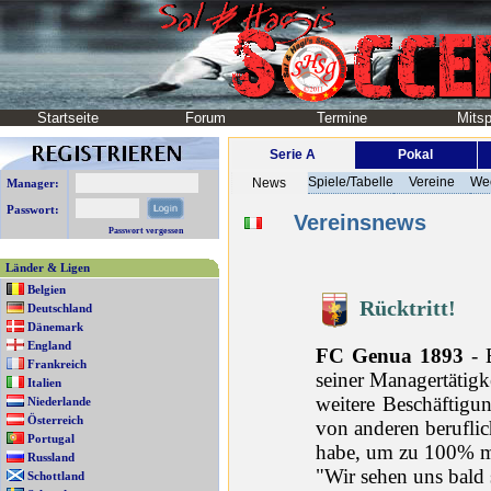
Startseite
Forum
Termine
Mitsp
Serie A
Pokal
Spiele/Tabelle
Vereine
We
News
Manager:
Passwort:
Vereinsnews
Passwort vergessen
Länder & Ligen
Belgien
Rücktritt!
Deutschland
Dänemark
England
FC Genua 1893
- B
Frankreich
seiner Managertätigk
Italien
weitere Beschäftigu
Niederlande
Österreich
von anderen beruflic
Portugal
habe, um zu 100% mi
Russland
"Wir sehen uns bald 
Schottland