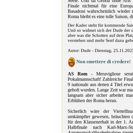
Seele. Und da Genoa ohne Aris ni
Finale nichtmal für eine Europ
Basadoni wahrscheinlich wieder 
Roma bleibt es eine tolle Saison, di
Der Kader steht für kommende Sais
Und so widmet sich der Dude der sc
aber was die Schotten auf dem Platz
verstehen und mehr Senf dazu gebe
Autor: Dude - Dienstag, 25.11.202
Non smettere di credere!
AS Rom
- Meravigliose sera
Pokalmannschaft! Zahlreiche Final
9 nationale aus denen 4 Titel erwu
geholt wurden. Lange Zeit war ma
langsam aber sicher arbeitet ma
Erblühen der Roma heran.
Sicherlich wäre der Viertelfi
umkämpfter gewesen, bräuchten di
für den Klassenerhalt in der 1. 
Halbfinale nach Karl-Marx-
Amateurpokalfinalteilnahme (mein 