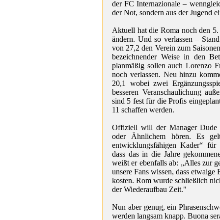
der FC Internazionale – wenngleic
der Not, sondern aus der Jugend 
Aktuell hat die Roma noch den 5. 
ändern. Und so verlassen – Stand 
von 27,2 den Verein zum Saisone
bezeichnender Weise in den Bet
planmäßig sollen auch Lorenzo F
noch verlassen. Neu hinzu komme
20,1 wobei zwei Ergänzungsspi
besseren Veranschaulichung auße
sind 5 fest für die Profis eingepla
11 schaffen werden.
Offiziell will der Manager Dude
oder Ähnlichem hören. Es gelt
entwicklungsfähigen Kader“ für 
dass das in die Jahre gekommene
weißt er ebenfalls ab: „Alles zur 
unsere Fans wissen, dass etwaige 
kosten. Rom wurde schließlich nic
der Wiederaufbau Zeit."
Nun aber genug, ein Phrasenschw
werden langsam knapp. Buona ser