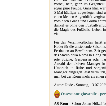
vorbei, nein, ganz im Gegenteil:
sogar pure Freude. Ganz klar, wer
5 Mal häufiger abgestiegen sind u
einen kleinen Augenblick vergisst 
vom alten Glanz und Gloria entfer
dunkel es ohne den Fußballverrück
die Magie des Fußballs. Leben i
vita!
Für den Verantwortlichen heißt 
Kader für die anstehende Saison is
Festhalten an Bewährtem. Zeit ge
des Stadio della Roma in Gang z
rote Striche, Gespenster oder g
Anzahl der aktiven Manager in
Umbruch in Ruhe und sorgenfrei
Manager hingegen lässt vermuten,
man bei der Roma mehr als einen ei
Autor: Dude - Sonntag, 13.07.202
Ossessione giovanile - per
AS Rom
- Schon Johan Hölzel be