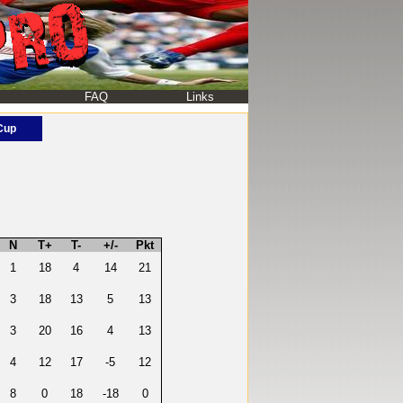
FAQ
Links
-Cup
N
T+
T-
+/-
Pkt
1
18
4
14
21
3
18
13
5
13
3
20
16
4
13
4
12
17
-5
12
8
0
18
-18
0