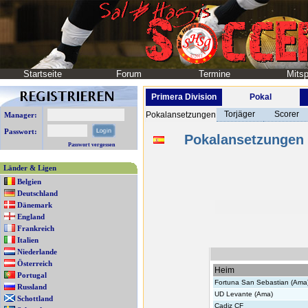
Startseite
Forum
Termine
Mitsp
Primera Division
Pokal
Torjäger
Scorer
Pokalansetzungen
Manager:
Passwort:
Pokalansetzungen
Passwort vergessen
Länder & Ligen
Belgien
Deutschland
Dänemark
England
Frankreich
Italien
Niederlande
Österreich
Heim
Portugal
Fortuna San Sebastian (Ama
Russland
UD Levante (Ama)
Schottland
Cadiz CF