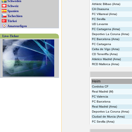
Schweden
Athletic Bilbao (Ama)
Schweiz
CA Osasuna
Spanien
FC Villarreal (Ama)
Tschechien
FC Sevilla
Türkei
UD Levante
Amateurligen
FC Cartagena (Ama)
Deportivo La Coruna (Ama)
Live-Ticker
FC Barcelona (Ama)
FC Cartagena
Celta de Vigo (Ama)
CD Teneriffa (Ama)
Atletico Madrid (Ama)
RCD Mallorca (Ama)
Heim
Cordoba CF
Real Madrid (M)
FC Valencia
FC Barcelona
Real Madrid (Ama)
Deportivo La Coruna (Ama)
Ciudad de Murcia (Ama)
FC Sevilla (Ama)