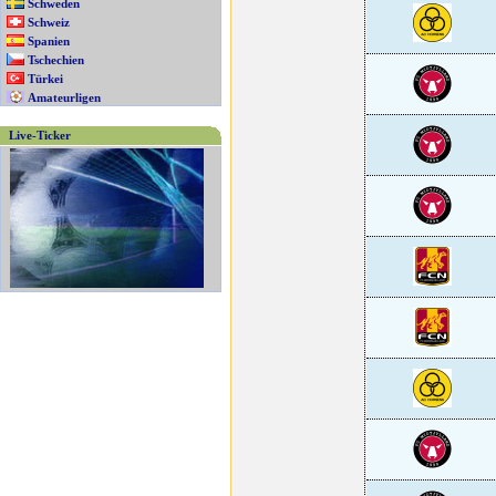
Schweden
Schweiz
Spanien
Tschechien
Türkei
Amateurligen
Live-Ticker