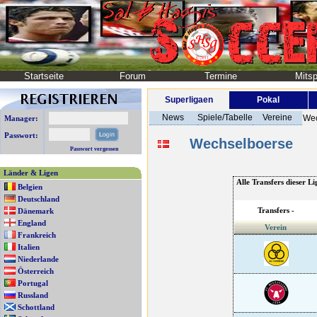
Startseite
Forum
Termine
Mitsp
Superligaen
Pokal
News
Spiele/Tabelle
Vereine
Wec
Manager:
Passwort:
Wechselboerse
Passwort vergessen
Länder & Ligen
Alle Transfers dieser Li
Belgien
Deutschland
Transfers -
Dänemark
England
Verein
Frankreich
Italien
Niederlande
Österreich
Portugal
Russland
Schottland