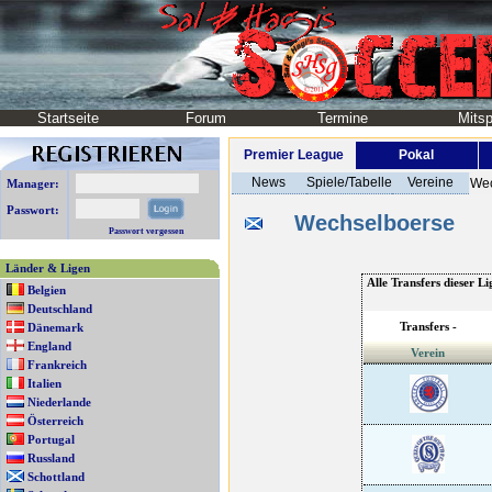
Startseite
Forum
Termine
Mitsp
Premier League
Pokal
News
Spiele/Tabelle
Vereine
Wec
Manager:
Passwort:
Wechselboerse
Passwort vergessen
Länder & Ligen
Alle Transfers dieser Li
Belgien
Deutschland
Transfers -
Dänemark
England
Verein
Frankreich
Italien
Niederlande
Österreich
Portugal
Russland
Schottland