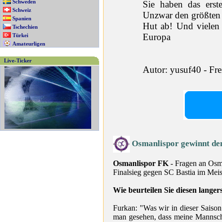
Schweden
Sie haben das erst
Schweiz
Unzwar den größten
Spanien
Hut ab! Und vielen 
Tschechien
Europa
Türkei
Amateurligen
Live-Ticker
Autor: yusuf40 - Fre
Osmanlispor gewinnt de
Osmanlispor FK
- Fragen an Osm
Finalsieg gegen SC Bastia im Meis
Wie beurteilen Sie diesen lange
Furkan: "Was wir in dieser Saison
man gesehen, dass meine Mannscha