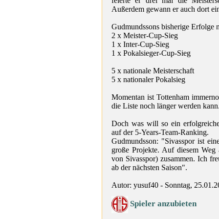
feierte er drei mal die Meister
Außerdem gewann er auch dort ei
Gudmundssons
bisherige
Erfolge 
2 x Meister-Cup-Sieg
1 x Inter-Cup-Sieg
1 x Pokalsieger-Cup-Sieg
5 x nationale Meisterschaft
5 x nationaler Pokalsieg
Momentan ist Tottenham immernoch
die Liste noch länger werden kann
Doch was will so ein erfolgreich
auf
d
er 5-Years-Team-Ranking.
Gudmundsson: "Sivasspor ist ein
große Projekte. Auf diesem Weg 
von Sivasspor) zusammen. Ich fr
ab der nächsten Saison".
Autor: yusuf40 - Sonntag, 25.01.
Spieler anzubieten