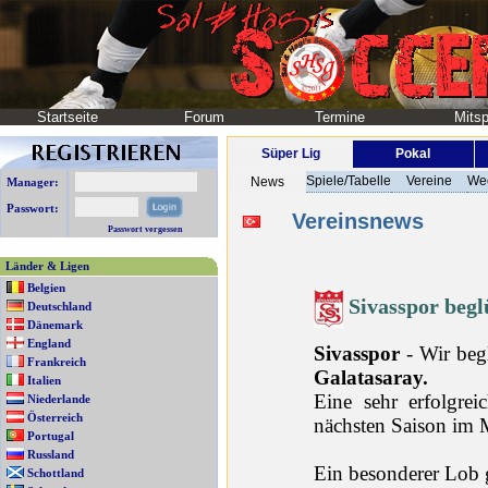
Startseite
Forum
Termine
Mitsp
Süper Lig
Pokal
Spiele/Tabelle
Vereine
We
News
Manager:
Passwort:
Vereinsnews
Passwort vergessen
Länder & Ligen
Belgien
Sivasspor beg
Deutschland
Dänemark
England
Sivasspor
- Wir be
Frankreich
Galatasaray.
Italien
Eine sehr erfolgre
Niederlande
Österreich
nächsten Saison im M
Portugal
Russland
Ein besonderer Lob 
Schottland