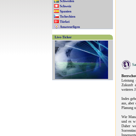
Schweden
Schweiz
Spanien
Tschechien
Türkei
Amateurligen
Live-Ticker
Sa
Beerscho
Leistung 
Zukunft a
weiteres J
Indes gehe
aus, aber
Planung u
Wie Manag
und es wi
Daher we
Sorrenti
Innenver