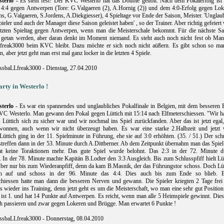
terlo
- Es steht fest! Der KVC Westerlo hat das Double geholt. Nach dem Pokalerfolg ist
4:4 gegen Antwerpen (Tore: G.Valgaeren (2), A.Hornig (2)) und dem 4:0-Erfolg gegen Lok
s, G.Valgaeren, S.Jordens, A.Diekgiesser), 4 Spieltage vor Ende der Saison, Meister. 'Unglau
ieler und auch der Manager diese Saison geleistet haben' , so der Trainer. Aber richtig gefeiert
etzten Spieltag gegen Antwerpen, wenn man die Meisterschale bekommt. Für die nächste Sa
 getan werden, aber daran denkt im Moment niemand. Es steht auch noch nicht fest ob Man
reak3000 beim KVC bleibt. Dazu möchte er sich noch nicht aüßern. Es gibt schon so ma
, aber jetzt geht man erst mal ganz locker in die letzten 4 Spiele.
ssbaLLfreak3000 - Dienstag, 27.04.2010
arty in Westerlo !
terlo
- Es war ein spannendes und unglaubliches Pokalfinale in Belgien, mit dem besseren 
VC Westerlo. Man gewann den Pokal gegen Lüttich mit 15:14 nach Elfmeterschiessen. "Wir ha
 Lüttich sich zu sicher war und wir nochmal ins Spiel zurückfanden. Aber das ist jetzt egal
onnen, auch wenn wir nicht überzeugt haben. Es war eine starke 2.Halbzeit und jetzt 
 Lüttich ging in der 11. Spielminute in Führung, ehe sie auf 3:0 erhöhten. (35. / 51.) Der sch
treffen dann in der 53. Minute durch A.Dittberner. Ab dem Zeitpunkt übernahm man das Spiel
at keine Toraktionen mehr. Das gute Spiel wurde belohnt. Das 2:3 in der 72. Minute d
 In der 78. Minute machte Kapitän B.Lodter den 3:3 Ausgleich. Bis zum Schlusspfiff hielt Lü
Aber nur bis zum Wiederanpfiff, denn da kam B.Masnik, der das Führungstor schoss. Doch Lüt
ch auf und schoss in der 96. Minute das 4:4. Dies auch bis zum Ende so blieb. 
chiessen hatte man dann die besseren Nerven und gewann. Die Spieler kriegten 2 Tage frei
s wieder ins Training, denn jetzt geht es um die Meisterschaft, wo man eine sehr gut Position
ist 1. und hat 14 Punkte auf Antwerpen. Es reicht, wenn man alle 5 Heimspiele gewinnt. Dies
ch passieren und zwar gegen Lokeren und Brügge. Man erwartet 6 Punkte !
ssbaLLfreak3000 - Donnerstag, 08.04.2010