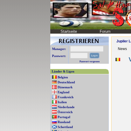
Startseite
Forum
Jupiler 
News
Manager:
Passwort:
V
Passwort vergessen
Länder & Ligen
Belgien
Deutschland
Dänemark
England
Frankreich
Italien
Niederlande
Österreich
Portugal
Russland
Schottland