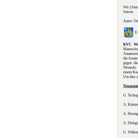
Wir (Anm.
Saison.
Autor: On
E
KVC Wes
Mannschaf
Amateuren
die Amate
gegen di
Westerlo.
einem Kna
Um dies zu
Neuzugä
G. Tschu
A. Küntze
A. Horni
A. Dickgi
G. Willem