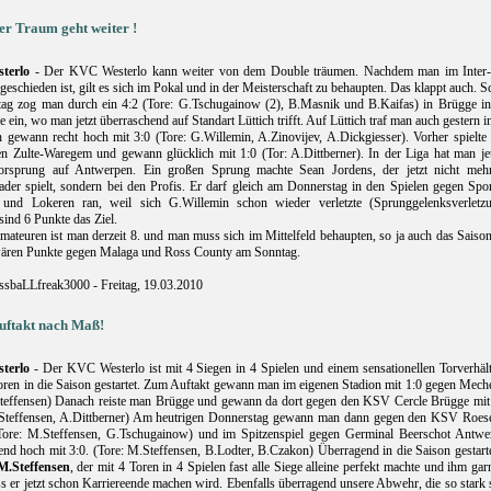
er Traum geht weiter !
terlo
- Der KVC Westerlo kann weiter von dem Double träumen. Nachdem man im Inter
eschieden ist, gilt es sich im Pokal und in der Meisterschaft zu behaupten. Das klappt auch. 
ag zog man durch ein 4:2 (Tore: G.Tschugainow (2), B.Masnik und B.Kaifas) in Brügge in
e ein, wo man jetzt überraschend auf Standart Lüttich trifft. Auf Lüttich traf man auch gestern i
 gewann recht hoch mit 3:0 (Tore: G.Willemin, A.Zinovijev, A.Dickgiesser). Vorher spielte
n Zulte-Waregem und gewann glücklich mit 1:0 (Tor: A.Dittberner). In der Liga hat man jet
orsprung auf Antwerpen. Ein großen Sprung machte Sean Jordens, der jetzt nicht meh
der spielt, sondern bei den Profis. Er darf gleich am Donnerstag in den Spielen gegen Spor
 und Lokeren ran, weil sich G.Willemin schon wieder verletzte (Sprunggelenksverletzu
sind 6 Punkte das Ziel.
mateuren ist man derzeit 8. und man muss sich im Mittelfeld behaupten, so ja auch das Saison
ären Punkte gegen Malaga und Ross County am Sonntag.
ssbaLLfreak3000 - Freitag, 19.03.2010
uftakt nach Maß!
terlo
- Der KVC Westerlo ist mit 4 Siegen in 4 Spielen und einem sensationellen Torverhält
oren in die Saison gestartet. Zum Auftakt gewann man im eigenen Stadion mit 1:0 gegen Mech
teffensen) Danach reiste man Brügge und gewann da dort gegen den KSV Cercle Brügge mit 
Steffensen, A.Dittberner) Am heutrigen Donnerstag gewann man dann gegen den KSV Roese
Tore: M.Steffensen, G.Tschugainow) und im Spitzenspiel gegen Germinal Beerschot Antwe
end hoch mit 3:0. (Tore: M.Steffensen, B.Lodter, B.Czakon) Überragend in die Saison gestarte
M.Steffensen
, der mit 4 Toren in 4 Spielen fast alle Siege alleine perfekt machte und ihm gar
ss er jetzt schon Karriereende machen wird. Ebenfalls überragend unsere Abwehr, die so stark 