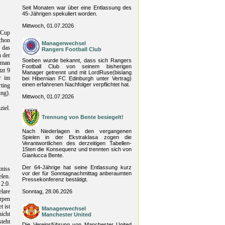
Seit Monaten war über eine Entlassung des
45-Jährigen spekuliert worden.
Mittwoch, 01.07.2026
-Cup
Schon
Managerwechsel
 das
Rangers Football Club
n der
Soeben wurde bekannt, dass sich Rangers
 man
Football Club von seinem bisherigen
zt 9
Manager getrennt und mit LordRuse(bislang
r im
bei Hibernian FC Edinburgh unter Vertrag)
einen erfahrenen Nachfolger verpflichtet hat.
ting
ng).
Mittwoch, 01.07.2026
ziel.
Trennung von Bente besiegelt!
Nach Niederlagen in den vergangenen
Spielen in der Ekstraklasa zogen die
Verantwortlichen des derzeitigen Tabellen-
15ten die Konsequenz und trennten sich von
Gianlucca Bente.
Der 64-Jährige hat seine Entlassung kurz
niss
vor der für Sonntagnachmittag anberaumten
elen.
Pressekonferenz bestätigt.
2:0.
lare
Sonntag, 28.06.2026
rpen
t ist
Managerwechsel
nicht
Manchester United
steht
Die Vereinsführung von Manchester United