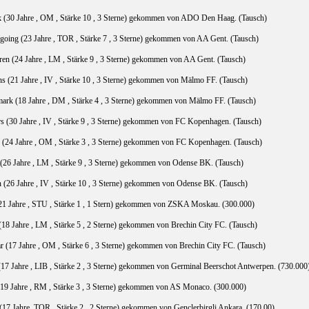
k
(30 Jahre , OM , Stärke 10 , 3 Sterne) gekommen von ADO Den Haag. (Tausch)
going (23 Jahre , TOR , Stärke 7 , 3 Sterne) gekommen von AA Gent. (Tausch)
ren (24 Jahre , LM , Stärke 9 , 3 Sterne) gekommen von AA Gent. (Tausch)
s (21 Jahre , IV , Stärke 10 , 3 Sterne) gekommen von Mälmo FF. (Tausch)
mark (18 Jahre , DM , Stärke 4 , 3 Sterne) gekommen von Mälmo FF. (Tausch)
 (30 Jahre , IV , Stärke 9 , 3 Sterne) gekommen von FC Kopenhagen. (Tausch)
r (24 Jahre , OM , Stärke 3 , 3 Sterne) gekommen von FC Kopenhagen. (Tausch)
(26 Jahre , LM , Stärke 9 , 3 Sterne) gekommen von Odense BK. (Tausch)
n
(26 Jahre , IV , Stärke 10 , 3 Sterne) gekommen von Odense BK. (Tausch)
21 Jahre , STU , Stärke 1 , 1 Stern) gekommen von ZSKA Moskau. (300.000)
18 Jahre , LM , Stärke 5 , 2 Sterne) gekommen von Brechin City FC. (Tausch)
ar
(17 Jahre , OM , Stärke 6 , 3 Sterne) gekommen von Brechin City FC. (Tausch)
17 Jahre , LIB , Stärke 2 , 3 Sterne) gekommen von Germinal Beerschot Antwerpen. (730.000
19 Jahre , RM , Stärke 3 , 3 Sterne) gekommen von AS Monaco. (300.000)
(17 Jahre, TOR , Stärke 2 , 2 Sterne) gekommen von Genclerbirgli Ankara. (170.00)