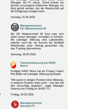
Manager bei FC Aarau. Damit konnte ein
bereits soccergame-erfahrener Manager ins
Boot geholt werden, der die Mannschaft auf
die Erfolgsspur bringen kann.
Sonntag, 31.05.2026
Managerwechsel
SG Wattenscheid 09
Bei SG Wattenscheid 09 freut man sich
einen neuen Manager vorstellen zu können.
Mit sofortiger Wirkung wird Lattentreffer,
welcher noch bis vor kurzem bei Sheffield
Wednesday unter Vertrag gestanden hat,
das Training übernehmen.
Samstag, 30.05.2026
Trainerentlassung bei RAEC
Mons!
Erstligist RAEC Mons hat am Freitag Trainer
Pim Boffin mit sofortiger Wirkung beurlaubt.
"Wir waren in einigen Punkten einer Meinung,
in anderen Punkten eben nicht - und das hat
den Ausschlag gegeben", sagte Manager
Setenza am Freitag im SHSG-TV.
)
Freitag, 29.05.2026
Managerwechsel
Servette FC