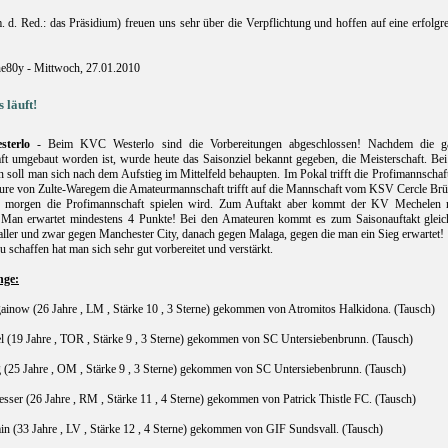
 d. Red.: das Präsidium) freuen uns sehr über die Verpflichtung und hoffen auf eine erfolgr
e80y - Mittwoch, 27.01.2010
s läuft!
terlo
- Beim KVC Westerlo sind die Vorbereitungen abgeschlossen! Nachdem die g
t umgebaut worden ist, wurde heute das Saisonziel bekannt gegeben, die Meisterschaft. Bei
 soll man sich nach dem Aufstieg im Mittelfeld behaupten. Im Pokal trifft die Profimannschaf
ure von Zulte-Waregem die Amateurmannschaft trifft auf die Mannschaft vom KSV Cercle Brü
e morgen die Profimannschaft spielen wird. Zum Auftakt aber kommt der KV Mechelen 
 Man erwartet mindestens 4 Punkte! Bei den Amateuren kommt es zum Saisonauftakt gleic
ller und zwar gegen Manchester City, danach gegen Malaga, gegen die man ein Sieg erwartet!
 schaffen hat man sich sehr gut vorbereitet und verstärkt.
nge:
gainow
(26 Jahre , LM , Stärke 10 , 3 Sterne)
gekommen von Atromitos Halkidona. (Tausch)
l
(19 Jahre , TOR , Stärke 9 , 3 Sterne) gekommen von SC Untersiebenbrunn. (Tausch)
g
(25 Jahre , OM , Stärke 9 , 3 Sterne) gekommen von SC Untersiebenbrunn. (Tausch)
esser
(26 Jahre , RM , Stärke 11 , 4 Sterne) gekommen von Patrick Thistle FC. (Tausch)
in (33 Jahre , LV , Stärke 12 , 4 Sterne) gekommen von GIF Sundsvall. (Tausch)