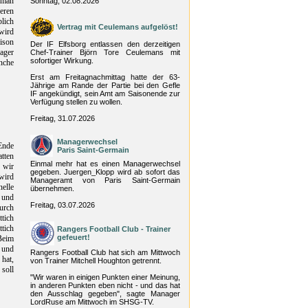
 man
Sonntag, 02.08.2026
eren
blich
Vertrag mit Ceulemans aufgelöst!
 wird
ison
Der IF Elfsborg entlassen den derzeitigen
ager
Chef-Trainer Björn Tore Ceulemans mit
sofortiger Wirkung.
nche
Erst am Freitagnachmittag hatte der 63-
Jährige am Rande der Partie bei den Gefle
IF angekündigt, sein Amt am Saisonende zur
Verfügung stellen zu wollen.
Freitag, 31.07.2026
Managerwechsel
Ende
Paris Saint-Germain
tten
Einmal mehr hat es einen Managerwechsel
, wir
gegeben. Juergen_Klopp wird ab sofort das
wird
Manageramt von Paris Saint-Germain
nelle
übernehmen.
 und
Freitag, 03.07.2026
urch
ttich
tich
Rangers Football Club - Trainer
gefeuert!
Beim
 und
Rangers Football Club hat sich am Mittwoch
 hat,
von Trainer Mitchell Houghton getrennt.
 soll
"Wir waren in einigen Punkten einer Meinung,
in anderen Punkten eben nicht - und das hat
den Ausschlag gegeben", sagte Manager
LordRuse am Mittwoch im SHSG-TV.