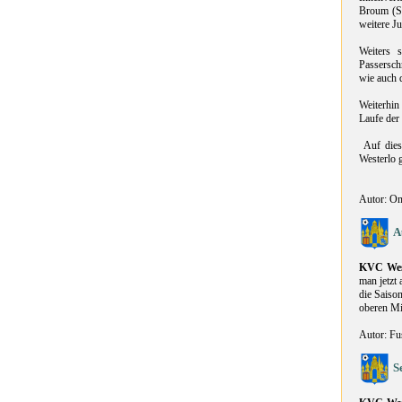
Broum (Sp
weitere Ju
Weiters 
Passersch
wie auch d
Weiterhin
Laufe der
Auf dies
Westerlo g
Autor: On
A
KVC Wes
man jetzt
die Saiso
oberen Mit
Autor: Fu
S