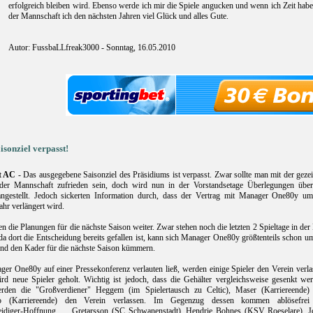
erfolgreich bleiben wird. Ebenso werde ich mir die Spiele angucken und wenn ich Zeit ha
der Mannschaft ich den nächsten Jahren viel Glück und alles Gute.
Autor: FussbaLLfreak3000 - Sonntag, 16.05.2010
isonziel verpasst!
t AC
- Das ausgegebene Saisonziel des Präsidiums ist verpasst. Zwar sollte man mit der geze
der Mannschaft zufrieden sein, doch wird nun in der Vorstandsetage Überlegungen über
ngestellt. Jedoch sickerten Information durch, dass der Vertrag mit Manager One80y um
ahr verlängert wird.
n die Planungen für die nächste Saison weiter. Zwar stehen noch die letzten 2 Spieltage in der
 da dort die Entscheidung bereits gefallen ist, kann sich Manager One80y größtenteils schon u
nd den Kader für die nächste Saison kümmern.
er One80y auf einer Pressekonferenz verlauten ließ, werden einige Spieler den Verein verla
rd neue Spieler geholt. Wichtig ist jedoch, dass die Gehälter vergleichsweise gesenkt wer
rden die "Großverdiener" Heggem (im Spielertausch zu Celtic), Maser (Karriereende)
no (Karriereende) den Verein verlassen. Im Gegenzug dessen kommen ablösefrei
teidiger-Hoffnung Gretarsson (SC Schwanenstadt), Hendrie Bohnes (KSV Roeselare), J