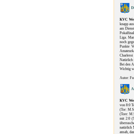
D
KVC Wes
knapp ausg
am Dienst
Pokalfinal
Liga. Man
noch gege
Punkte V
Amateurka
Charleroi
Natürlich 
Bei den A
Wichtig w
Autor: Fu
A
KVC Wes
von 8:0 T
(Tor: M.S
(Tore: M.
mit 2:0 (
überrasch
natürlich
ansah, da