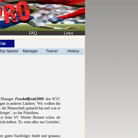
FAQ
Links
-Cup
Top-Spieler
Manager
Trainer
History
rd Manager
Fussballfreak3000
den KVC
ngen in anderen Ländern. 'Wir wollten ihn
aus der Mannschaft gemacht hat und was er
lsieger' , so das Präsidium.
s er beim SV Werder Bremen schon als
ht äußern. 'Es seien alles nur Gerüchte',
nen guten Nachfolger findet und genauso