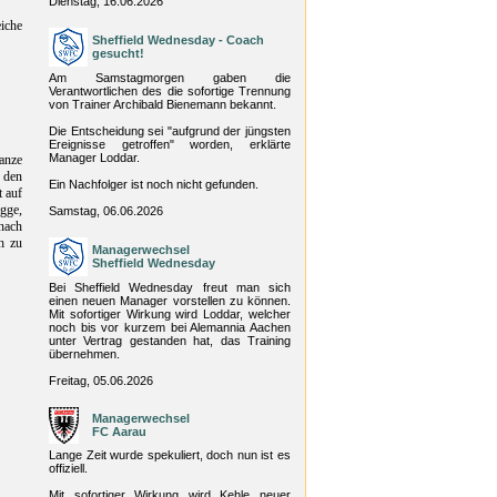
Dienstag, 16.06.2026
eiche
Sheffield Wednesday - Coach
gesucht!
Am Samstagmorgen gaben die
Verantwortlichen des die sofortige Trennung
von Trainer Archibald Bienemann bekannt.
Die Entscheidung sei "aufgrund der jüngsten
Ereignisse getroffen" worden, erklärte
Manager Loddar.
anze
 den
Ein Nachfolger ist noch nicht gefunden.
t auf
gge,
Samstag, 06.06.2026
nach
h zu
Managerwechsel
Sheffield Wednesday
Bei Sheffield Wednesday freut man sich
einen neuen Manager vorstellen zu können.
Mit sofortiger Wirkung wird Loddar, welcher
noch bis vor kurzem bei Alemannia Aachen
unter Vertrag gestanden hat, das Training
übernehmen.
Freitag, 05.06.2026
Managerwechsel
FC Aarau
Lange Zeit wurde spekuliert, doch nun ist es
offiziell.
Mit sofortiger Wirkung wird Kehle neuer