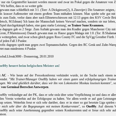
r nur ein Gegentreffer kassiert werden musste und zwar im Pokal gegen die Amateure von Zu
Wir hoffen, dass es so weiter geht.
gewann man schließlich mit 3:1. (Tore: A.Dickgiesser(2), A.Zinovijev) Die Amateure zeigten,
als krasser Außenseiter mit einem großem Team mithalten können. Man spielte sehr gut mit
is zum Ende, verlor dann aber nach Elfmeterschiessen mit 12:13 gegen den KSV Cercle Brü
Pletsch, M.Edman) 'Ich kann der Mannschaft keinen Vorwurf machen, sondern sie nur loben,
 Spiel durchgekämpft haben, eine ganz starke Leistung',
so Trainer Sune Kvammen.
ga dagegen gab es 2 Siege. Zum Auftakt gewann man den Knaller gegen Manchester City mit 
Grote, P.Marteinsson) Danach gewann man zu Hause gegen Malaga mit 1:0. (Tor: B.Shalama
s weitergehen, und zwar schon gleich gegen Ross County FC und die SpVgg Greuther Fürth.
uf jeden Fall 3 Punkte.
rofis dagegen spielt man gegen zwei Topmannschaften. Gegen den RC Genk und Zulte-Ware
rtet man mindestens 4 Punkte.
ssbaLLfreak3000 - Donnerstag, 28.01.2010
e80y heuert beim belgischen Meister an!
ot AC
- Wie heute auf der Pressekonferenz verkündet wurde, ist die Suche nach einem n
eendet. "
Mit Trainer/Manager One80y haben wir einen guten und erfolgshungrigen Traine
gen. Wir sind glücklich darüber, dass wir ihn von Lokomotive Moskau loseisen konnten
", s
t von Germinal Beerschot Antwerpen
.
e80y verkündigte auf der PK, dass er sehr stolz über seine Verpflichtung ist und dass er alle
en Verein weiterhin auf der Erfolgsspur zu halten. Vor allem werde er auf gute Leistunge
p setzen. Weiterhin freut er sich sehr darüber, dass er in einer so gut besetzte Liga spielen 
e mich sehr über die Begegnungen mit meinen Konkurrenten
", so
One80y
. Auf diesem 
One80y auch seine Anerkennung gegenüber seinen Konkurrenten und er freue sich sehr auf
aison.