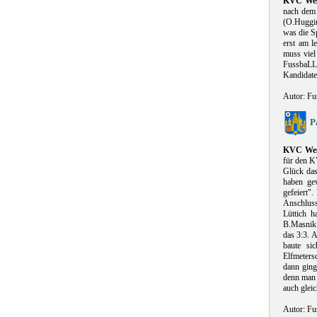
KVC Wes
nach dem 
(O.Huggin
was die Sp
erst am l
muss viel
FussbaLLf
Kandidaten
Autor: Fu
P
KVC Wes
für den K
Glück das
haben gew
gefeiert".
Anschluss
Lüttich h
B.Masnik.
das 3:3. 
baute si
Elfmeters
dann ging
denn man 
auch glei
Autor: Fu