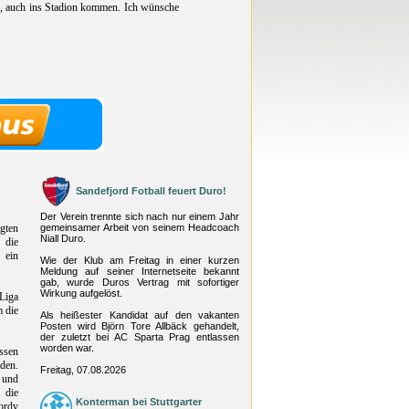
be, auch ins Stadion kommen. Ich wünsche
Sandefjord Fotball feuert Duro!
Der Verein trennte sich nach nur einem Jahr
igten
gemeinsamer Arbeit von seinem Headcoach
Niall Duro.
 die
 ein
Wie der Klub am Freitag in einer kurzen
Meldung auf seiner Internetseite bekannt
gab, wurde Duros Vertrag mit sofortiger
Wirkung aufgelöst.
 Liga
m die
Als heißester Kandidat auf den vakanten
Posten wird Björn Tore Allbäck gehandelt,
der zuletzt bei AC Sparta Prag entlassen
worden war.
ssen
den.
Freitag, 07.08.2026
 und
 die
Konterman bei Stuttgarter
ordy