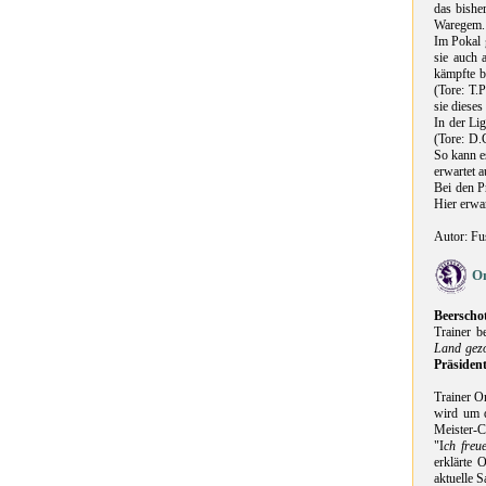
das bishe
Waregem. 
Im Pokal 
sie auch 
kämpfte b
(Tore: T.
sie dieses
In der Li
(Tore: D.
So kann e
erwartet a
Bei den P
Hier erwa
Autor: Fu
On
Beersch
Trainer b
Land gezo
Präsiden
Trainer On
wird um d
Meister-Cu
"I
ch freu
erklärte 
aktuelle S