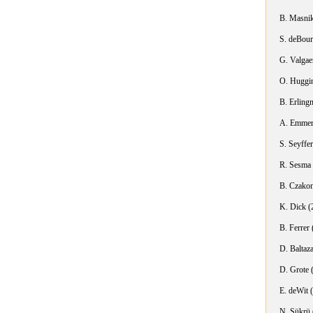
B. Masni
S. deBour
G. Valgae
O. Huggin
B. Erling
A. Emmers
S. Seyffe
R. Sesma
B. Czako
K. Dick
(
B. Ferrer
(
D. Baltaz
D. Grote
(
E. deWit
(
N. Sükrü