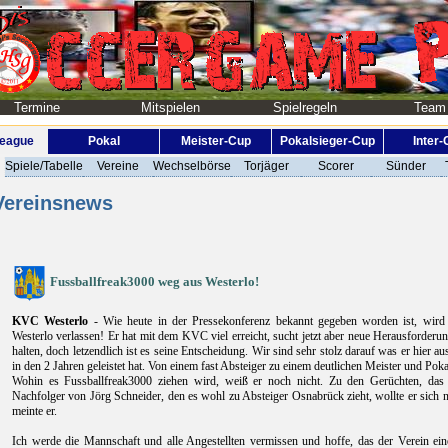
Termine
Mitspielen
Spielregeln
Team
League
Pokal
Meister-Cup
Pokalsieger-Cup
Inter
Spiele/Tabelle
Vereine
Wechselbörse
Torjäger
Scorer
Sünder
ereinsnews
Fussballfreak3000 weg aus Westerlo!
KVC Westerlo
- Wie heute in der Pressekonferenz bekannt gegeben worden ist, wi
Westerlo verlassen! Er hat mit dem KVC viel erreicht, sucht jetzt aber neue Herausforderu
halten, doch letzendlich ist es seine Entscheidung. Wir sind sehr stolz darauf was er hier 
in den 2 Jahren geleistet hat. Von einem fast Absteiger zu einem deutlichen Meister und Poka
Wohin es Fussballfreak3000 ziehen wird, weiß er noch nicht. Zu den Gerüchten, da
Nachfolger von Jörg Schneider, den es wohl zu Absteiger Osnabrück zieht, wollte er sich nic
meinte er.
Ich werde die Mannschaft und alle Angestellten vermissen und hoffe, das der Verein ei