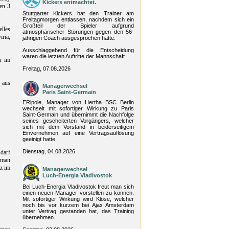
Kickers entmachtet.
en 3
Stuttgarter Kickers hat den Trainer am
Freitagmorgen entlassen, nachdem sich ein
Großteil der Spieler aufgrund
lles
atmosphärischer Störungen gegen den 56-
ria,
jährigen Coach ausgesprochen hatte.
Ausschlaggebend für die Entscheidung
waren die letzten Auftritte der Mannschaft.
r im
Freitag, 07.08.2026
 aus
Managerwechsel
Paris Saint-Germain
ERipole, Manager von Hertha BSC Berlin
wechselt mit sofortiger Wirkung zu Paris
Saint-Germain und übernimmt die Nachfolge
seines gescheiterten Vorgängers, welcher
sich mit dem Vorstand in beiderseitigem
Einvernehmen auf eine Vertragsauflösung
geeinigt hatte.
Dienstag, 04.08.2026
darf
t man
tz im
Managerwechsel
Luch-Energia Vladivostok
Bei Luch-Energia Vladivostok freut man sich
einen neuen Manager vorstellen zu können.
Mit sofortiger Wirkung wird Klose, welcher
noch bis vor kurzem bei Ajax Amsterdam
unter Vertrag gestanden hat, das Training
übernehmen.