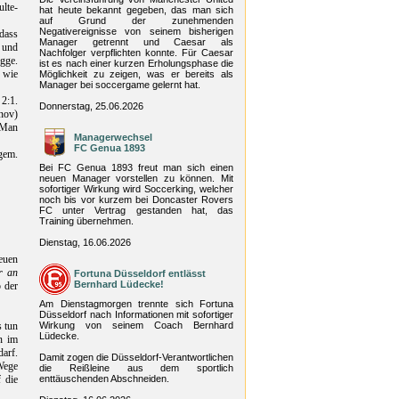
lte-
hat heute bekannt gegeben, das man sich
auf Grund der zunehmenden
Negativereignisse von seinem bisherigen
 dass
Manager getrennt und Caesar als
 und
Nachfolger verpflichten konnte. Für Caesar
gge.
ist es nach einer kurzen Erholungsphase die
 wie
Möglichkeit zu zeigen, was er bereits als
Manager bei soccergame gelernt hat.
2:1.
Donnerstag, 25.06.2026
nov)
 Man
Managerwechsel
FC Genua 1893
gem.
Bei FC Genua 1893 freut man sich einen
neuen Manager vorstellen zu können. Mit
sofortiger Wirkung wird Soccerking, welcher
noch bis vor kurzem bei Doncaster Rovers
FC unter Vertrag gestanden hat, das
Training übernehmen.
Dienstag, 16.06.2026
euen
r an
Fortuna Düsseldorf entlässt
Bernhard Lüdecke!
o der
Am Dienstagmorgen trennte sich Fortuna
Düsseldorf nach Informationen mit sofortiger
s tun
Wirkung von seinem Coach Bernhard
Lüdecke.
n im
darf.
Damit zogen die Düsseldorf-Verantwortlichen
Wege
die Reißleine aus dem sportlich
 die
enttäuschenden Abschneiden.