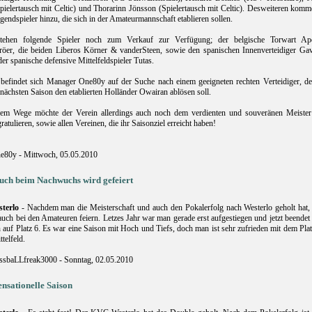
ielertausch mit Celtic) und Thorarinn Jönsson (Spielertausch mit Celtic). Desweiteren komm
gendspieler hinzu, die sich in der Amateurmannschaft etablieren sollen.
stehen folgende Spieler noch zum Verkauf zur Verfügung; der belgische Torwart Ape
röer, die beiden Liberos Körner & vanderSteen, sowie den spanischen Innenverteidiger Gavi
er spanische defensive Mittelfeldspieler Tutas.
 befindet sich Manager One80y auf der Suche nach einem geeigneten rechten Verteidiger, de
 nächsten Saison den etablierten Holländer Owairan ablösen soll.
em Wege möchte der Verein allerdings auch noch dem verdienten und souveränen Meister
ratulieren, sowie allen Vereinen, die ihr Saisonziel erreicht haben!
e80y - Mittwoch, 05.05.2010
uch beim Nachwuchs wird gefeiert
terlo
- Nachdem man die Meisterschaft und auch den Pokalerfolg nach Westerlo geholt hat, 
 auch bei den Amateuren feiern. Letzes Jahr war man gerade erst aufgestiegen und jetzt beende
n auf Platz 6. Es war eine Saison mit Hoch und Tiefs, doch man ist sehr zufrieden mit dem Pla
telfeld.
ssbaLLfreak3000 - Sonntag, 02.05.2010
ensationelle Saison