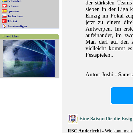
Schweden
der stärksten Teams
Schweiz
sieben in der Liga 
Spanien
Einzig im Pokal ze
Tschechien
jetzt zu einem di
Türkei
Amateurligen
Antwerpen. Im erste
aufeinander, im zwe
Live-Ticker
Man darf auf den A
vielleicht kommt e
Festspielen..
Autor: Joshi - Sams
Eine Saison für die Ewig
RSC Anderlecht
- Wie kann man i