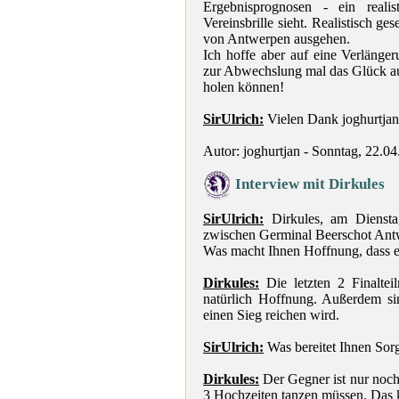
Ergebnisprognosen - ein real
Vereinsbrille sieht. Realistisch 
von Antwerpen ausgehen.
Ich hoffe aber auf eine Verlänge
zur Abwechslung mal das Glück auf
holen können!
SirUlrich:
Vielen Dank joghurtjan
Autor: joghurtjan - Sonntag, 22.0
Interview mit Dirkules
SirUlrich:
Dirkules, am Dienstag
zwischen Germinal Beerschot Antw
Was macht Ihnen Hoffnung, dass e
Dirkules:
Die letzten 2 Finaltei
natürlich Hoffnung. Außerdem sin
einen Sieg reichen wird.
SirUlrich:
Was bereitet Ihnen Sorg
Dirkules:
Der Gegner ist nur noch
3 Hochzeiten tanzen müssen. Das k