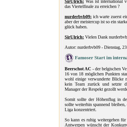
SirUlrich:
Was ist international v
das Viertelfinale zu erreichen ?
nurderbvb09:
ich warte zuerst ei
aber der meistercup ist so ein sta
glück haben.
SirUlrich:
Vielen Dank nurderbvb
Autor: nurderbvb09 - Dienstag, 2
Famoser Start im intern
Beerschot AC
- der belgischen Ver
16 von 18 möglichen Punkten start
wohl einige verwunderte Blicke na
kein Team zurück und setzte d
Manager der Respekt gezollt wer
Somit sollte der Höhenflug in d
sollte weiterhin spannend bleiben,
Liga konzentriert.
So kann es ruhig weitergehen für
Antwerpen wünscht der Konkurren