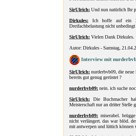
SirUlrich:
Und nun natürlich Ihr pe
Dirkules:
Ich hoffe auf ein 3
Dreifachbelastung nicht unbedingt 
SirUlrich:
Vielen Dank Dirkules.
Autor: Dirkules - Samstag, 21.04.
Interview mit nurderbv
SirUlrich:
nurderbvb09, die neue S
bereits gut genug gerüstet ?
nurderbvb09:
nein. ich suche noc
SirUlrich:
Die Buchmacher habe
Meisterschaft nur an dritter Stelle 
nurderbvb09:
miserabel. brügge h
nicht verlängert. das war blöd. d
mit antwerpen und lüttich können w