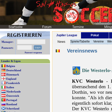
Startseite
Forum
Termine
Mitsp
Jupiler League
Pokal
Spiele/Tabelle
Vereine
We
News
Manager:
Passwort:
Vereinsnews
Passwort vergessen
Länder & Ligen
Belgien
Die Westerlo
Deutschland
Dänemark
England
KVC Westerlo
- E
Frankreich
überraschend den 1.
Italien
Dorthin, wo vor neu
Niederlande
Österreich
konnte. "Als ich die
Portugal
eigentlich sofort kla
Russland
Der KVC Westerlo n
Schottland