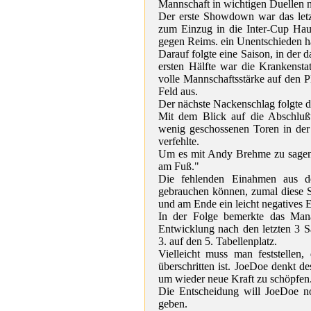
Mannschaft in wichtigen Duellen n
Der erste Showdown war das letz
zum Einzug in die Inter-Cup Hau
gegen Reims. ein Unentschieden hä
Darauf folgte eine Saison, in der da
ersten Hälfte war die Krankenstat
volle Mannschaftsstärke auf den P
Feld aus.
Der nächste Nackenschlag folgte d
Mit dem Blick auf die Abschlußt
wenig geschossenen Toren in der 
verfehlte.
Um es mit Andy Brehme zu sagen:
am Fuß."
Die fehlenden Einahmen aus de
gebrauchen können, zumal diese S
und am Ende ein leicht negatives E
In der Folge bemerkte das Mana
Entwicklung nach den letzten 3 
3. auf den 5. Tabellenplatz.
Vielleicht muss man feststellen,
überschritten ist. JoeDoe denkt 
um wieder neue Kraft zu schöpfen
Die Entscheidung will JoeDoe n
geben.