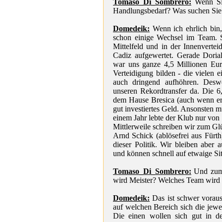
Tomaso_Di_Sombrero:
Wenn Sie
Handlungsbedarf? Was suchen Sie 
Domedeik:
Wenn ich ehrlich bin,
schon einige Wechsel im Team. 
Mittelfeld und in der Innenverte
Cadiz aufgewertet. Gerade Dorial 
war uns ganze 4,5 Millionen Eur
Verteidigung bilden - die vielen 
auch dringend aufhöhren. Deswei
unseren Rekordtransfer da. Die 6,
dem Hause Bresica (auch wenn er d
gut investiertes Geld. Ansonsten m
einem Jahr lebte der Klub nur von
Mittlerweile schreiben wir zum G
Arnd Schick (ablösefrei aus Fürt
dieser Politik. Wir bleiben aber 
und können schnell auf etwaige Sit
Tomaso_Di_Sombrero:
Und zum 
wird Meister? Welches Team wird 
Domedeik:
Das ist schwer voraus
auf welchen Bereich sich die jew
Die einen wollen sich gut in de