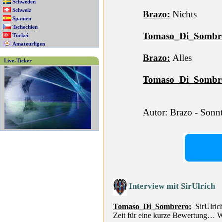
Schweden
Schweiz
Brazo:
Nichts
Spanien
Tschechien
Tomaso_Di_Sombr
Türkei
Amateurligen
Brazo:
Alles
Live-Ticker
Tomaso_Di_Sombr
Autor: Brazo - Sonn
Interview mit SirUlrich
Tomaso_Di_Sombrero:
SirUlric
Zeit für eine kurze Bewertung… Wi