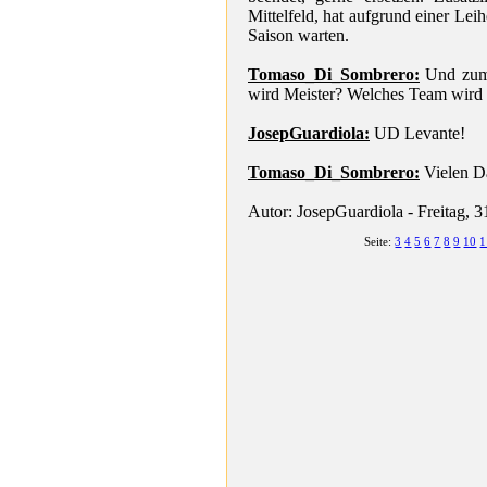
Mittelfeld, hat aufgrund einer Lei
Saison warten.
Tomaso_Di_Sombrero:
Und zum 
wird Meister? Welches Team wird 
JosepGuardiola:
UD Levante!
Tomaso_Di_Sombrero:
Vielen D
Autor: JosepGuardiola - Freitag, 
Seite:
3
4
5
6
7
8
9
10
1