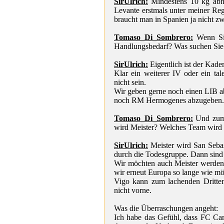
SirUlrich:
Mindestens 10 kg abne
Levante erstmals unter meiner Reg
braucht man in Spanien ja nicht z
Tomaso_Di_Sombrero:
Wenn Sie
Handlungsbedarf? Was suchen Sie 
SirUlrich:
Eigentlich ist der Kader
Klar ein weiterer IV oder ein ta
nicht sein.
Wir geben gerne noch einen LIB 
noch RM Hermogenes abzugeben. A
Tomaso_Di_Sombrero:
Und zum 
wird Meister? Welches Team wird 
SirUlrich:
Meister wird San Sebas
durch die Todesgruppe. Dann sind 
Wir möchten auch Meister werden
wir erneut Europa so lange wie mö
Vigo kann zum lachenden Dritten
nicht vorne.
Was die Überraschungen angeht:
Ich habe das Gefühl, dass FC Cart