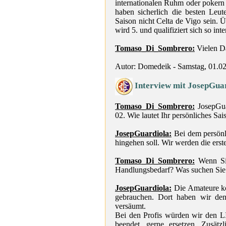
internationalen Ruhm oder pokern
haben sicherlich die besten Leu
Saison nicht Celta de Vigo sein.
wird 5. und qualifiziert sich so int
Tomaso_Di_Sombrero:
Vielen D
Autor: Domedeik - Samstag, 01.0
Interview mit JosepGua
Tomaso_Di_Sombrero:
JosepGuar
02. Wie lautet Ihr persönliches Sai
JosepGuardiola:
Bei dem persönli
hingehen soll. Wir werden die er
Tomaso_Di_Sombrero:
Wenn Sie
Handlungsbedarf? Was suchen Sie 
JosepGuardiola:
Die Amateure kö
gebrauchen. Dort haben wir den 
versäumt.
Bei den Profis würden wir den LI
beendet, gerne ersetzen. Zusätz