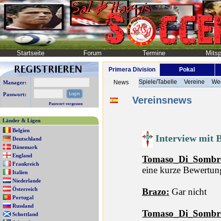
Startseite
Forum
Termine
Mitsp
Primera Division
Pokal
Spiele/Tabelle
Vereine
We
News
Manager:
Passwort:
Vereinsnews
Passwort vergessen
Länder & Ligen
Belgien
Interview mit 
Deutschland
Dänemark
England
Tomaso_Di_Sombr
Frankreich
eine kurze Bewertun
Italien
Niederlande
Österreich
Brazo:
Gar nicht
Portugal
Russland
Tomaso_Di_Sombr
Schottland