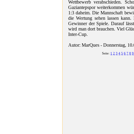
Wettbewerb verabschieden. Scho
Gaziantepspor weiterkommen würd
1:3 daheim. Die Mannschaft bewie
die Wertung sehen lassen kann. 
Gewinner der Spiele. Darauf lässt
wird man dort brauchen. Viel Gl
Inter-Cup.
Autor: MarQues - Donnerstag, 10
Seite:
1
2
3
4
5
6
7
8
9