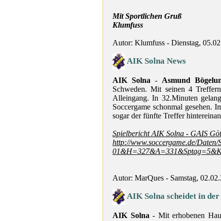
Mit Sportlichen Gruß
Klumfuss
Autor: Klumfuss - Dienstag, 05.0
AIK Solna News
AIK Solna
-
Asmund Bögelu
Schweden. Mit seinen 4 Treffer
Alleingang. In 32.Minuten gela
Soccergame schonmal gesehen. I
sogar der fünfte Treffer hintereina
Spielbericht AIK Solna - GAIS Gö
http://www.soccergame.de/Daten/
01&H=327&A=331&Sptag=5&K
Autor: MarQues - Samstag, 02.02
AIK Solna scheidet in der
AIK Solna
- Mit erhobenen Haup