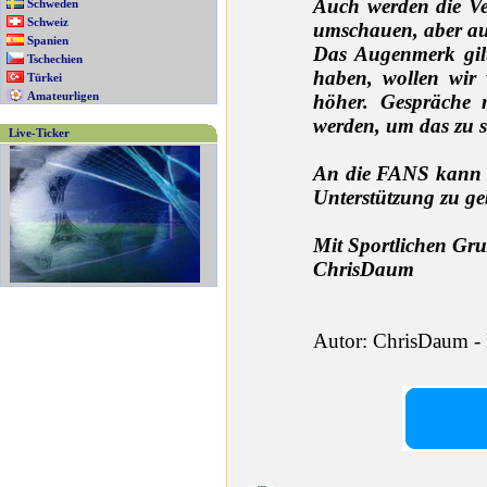
Auch werden die Ve
Schweden
Schweiz
umschauen, aber au
Spanien
Das Augenmerk gilt
Tschechien
haben, wollen wir 
Türkei
Amateurligen
höher. Gespräche 
werden, um das zu 
Live-Ticker
An die FANS kann ic
Unterstützung zu ge
Mit Sportlichen Gr
ChrisDaum
Autor: ChrisDaum -