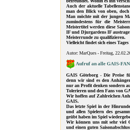
befreundet. Wohin es ihn verschl
Auch der aktuelle Tabellenstan
man den Blick von oben, doch 
Man möchte mit der jungen Man
zumindestens für die Meiste
Meistertitel werden diese Sais
IF und Djurgardens IF austrage
Meisterrunde zu qualifizieren.
Vielleicht findet sich eines Tag
Autor: MarQues - Freitag, 22.02.
Aufruf an alle GAIS-FAN
GAIS Göteborg
-
Die Preise 
denn wir sind es den Anhänge
nur an Profit denken sondern a
Tolerieren und den Fans von GA
Wir hoffen auf Zahlreichen Anh
GAIS.
Das letzte Spiel in der Hinrund
und allen Spielern des gesam
geübt haben im Spiel wiedergeb
Wir können uns mit sehr viel G
und einen guten Saisonabschluss