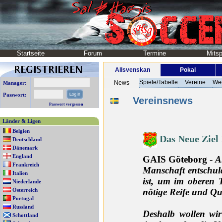
Startseite
Forum
Termine
Mitsp
Allsvenskan
Pokal
Spiele/Tabelle
Vereine
We
News
Manager:
Passwort:
Vereinsnews
Passwort vergessen
Länder & Ligen
Belgien
Das Neue Ziel
Deutschland
Dänemark
England
GAIS Göteborg
-
A
Frankreich
Manschaft entschuld
Italien
ist, um im oberen 
Niederlande
Österreich
nötige Reife und Qu
Portugal
Russland
Deshalb wollen wir
Schottland