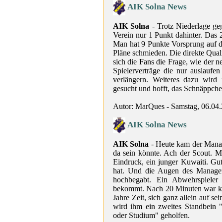
AIK Solna News
AIK Solna
- Trotz Niederlage ge
Verein nur 1 Punkt dahinter. Das 
Man hat 9 Punkte Vorsprung auf den
Pläne schmieden. Die direkte Quali
sich die Fans die Frage, wie der n
Spielerverträge die nur auslaufe
verlängern. Weiteres dazu wird
gesucht und hofft, das Schnäppche
Autor: MarQues - Samstag, 06.04
AIK Solna News
AIK Solna
- Heute kam der Manag
da sein könnte. Ach der Scout. M
Eindruck, ein junger Kuwaiti. Gu
hat. Und die Augen des Manager 
hochbegabt. Ein Abwehrspieler
bekommt. Nach 20 Minuten war klar
Jahre Zeit, sich ganz allein auf se
wird ihm ein zweites Standbein 
oder Studium" geholfen.